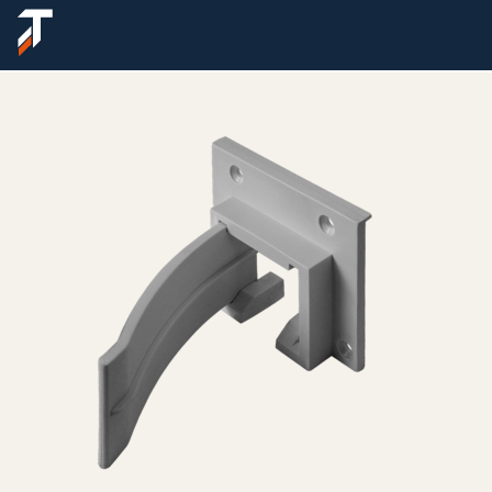
Sobre nós
Produtos
Lançamentos
Suporte
Onde encontrar
Fale conosco
Área do cliente