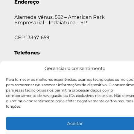
Endereço
Alameda Vênus, 582 – American Park
Empresarial – Indaiatuba – SP
CEP 13347-659
Telefones
(11) 5682-2366 • (19) 3936-7255 • (19) 3935-
Gerenciar o consentimento
5454
Para fornecer as melhores experiências, usamos tecnologias como coo
para armazenar e/ou acessar informações do dispositivo. O consentim
para essas tecnologias nos permitirá processar dados como
comportamento de navegação ou IDs exclusivos neste site. Não consen
ou retirar o consentimento pode afetar negativamente certos recursos
funções.
Aceitar