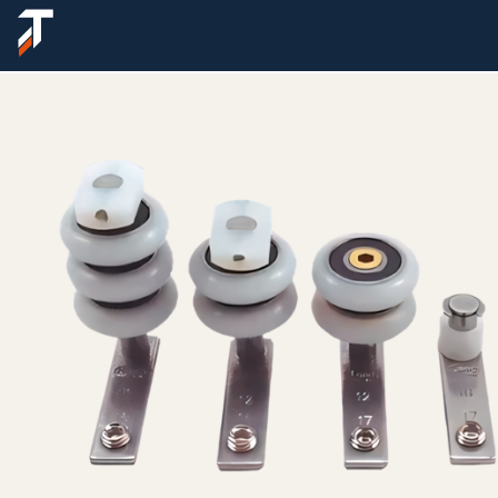
Sobre nós
Produtos
Lançamentos
Suporte
Onde encontrar
Fale conosco
Área do cliente