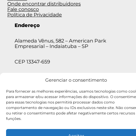
Onde encontrar distribuidores
Fale conosco
Política de Privacidade
Endereço
Alameda Vênus, 582 – American Park
Empresarial – Indaiatuba – SP
CEP 13347-659
Telefones
Gerenciar o consentimento
Para fornecer as melhores experiências, usamos tecnologias como coo
(11) 5682-2366 • (19) 3936-7255 • (19) 3935-
para armazenar e/ou acessar informações do dispositivo. O consentim
5454
para essas tecnologias nos permitirá processar dados como
comportamento de navegação ou IDs exclusivos neste site. Não consen
ou retirar o consentimento pode afetar negativamente certos recursos
funções.
Aceitar