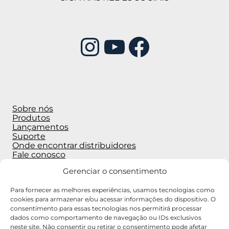
Instagram
Youtube
Facebook
Sobre nós
Produtos
Lançamentos
Suporte
Onde encontrar distribuidores
Fale conosco
Política de Privacidade
Gerenciar o consentimento
Endereço
Para fornecer as melhores experiências, usamos tecnologias como
cookies para armazenar e/ou acessar informações do dispositivo. O
Alameda Vênus, 582 – American Park
consentimento para essas tecnologias nos permitirá processar
Empresarial – Indaiatuba – SP
dados como comportamento de navegação ou IDs exclusivos
neste site. Não consentir ou retirar o consentimento pode afetar