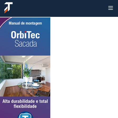
Sobre nós
Produtos
Lançamentos
Suporte
Onde encontrar
Fale conosco
Área do cliente