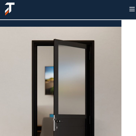
Sobre nós
Produtos
Lançamentos
Suporte
Onde encontrar
Fale conosco
Área do cliente