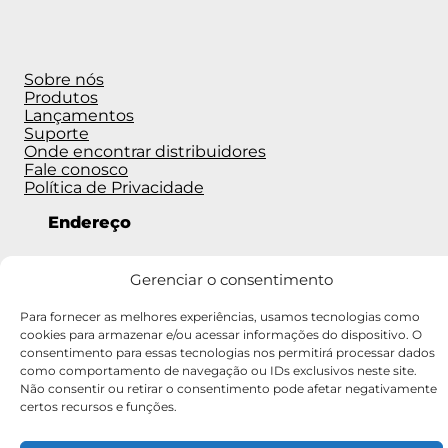
Sobre nós
Produtos
Lançamentos
Suporte
Onde encontrar distribuidores
Fale conosco
Política de Privacidade
Endereço
Alameda Vênus, 582 – American Park
Gerenciar o consentimento
Empresarial – Indaiatuba – SP
Para fornecer as melhores experiências, usamos tecnologias como
cookies para armazenar e/ou acessar informações do dispositivo. O
CEP 13347-659
consentimento para essas tecnologias nos permitirá processar dados
como comportamento de navegação ou IDs exclusivos neste site.
Não consentir ou retirar o consentimento pode afetar negativamente
Telefones
certos recursos e funções.
(11) 5682-2366 • (19) 3936-7255 • (19) 3935-