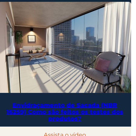
Envidraçamento de Sacada (NBR
16259) Como são feitos os testes dos
produtos?
Assista o vídeo