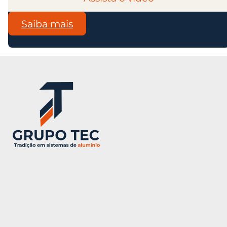
:
Saiba mais
Envidraçamento
de
Sacada
X
Fechamento
do
Ambiente