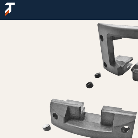
Sobre nós
Produtos
Lançamentos
Suporte
Onde encontrar
Fale conosco
Área do cliente