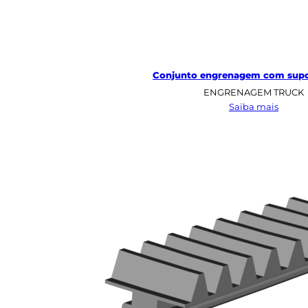
Conjunto engrenagem com supo
ENGRENAGEM TRUCK
:
Saiba mais
Conju
engre
com
suport
Truck