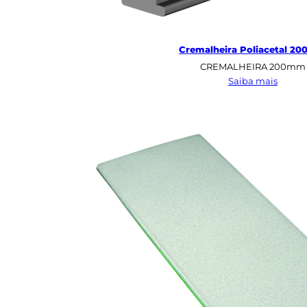
Cremalheira Poliacetal 2
CREMALHEIRA 200mm
:
Saiba mais
Crema
Poliac
200m