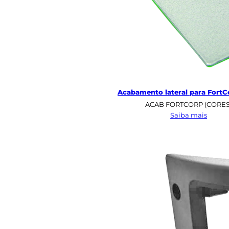
Acabamento lateral para FortC
ACAB FORTCORP (CORES
:
Saiba mais
Acaba
lateral
para
FortCo
–
FS2