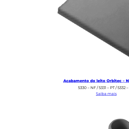
Acabamento do leito Orbitec – NF
5330 – NF / 5331 – PT / 5332 
:
Saiba mais
Acaba
do
leito
Orbite
–
NF
/
PT