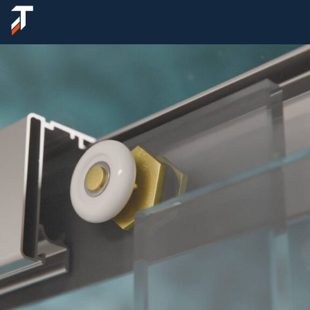
Sobre nós
Produtos
Lançamentos
Suporte
Onde encontrar
Fale conosco
Área do cliente