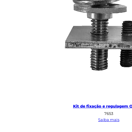
Kit de fixação e regulagem O
7653
:
Saiba mais
Kit
de
fixaçã