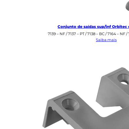
Conjunto de saídas sup/inf Orbitec 
7139 – NF / 7137 – PT / 7138 – BC / 7164 – NF /
:
Saiba mais
Conju
de
saídas
sup/in
Orbite
e
Orbite
Pro