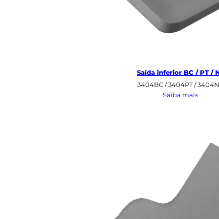
Saída inferior BC / PT / 
3404BC / 3404PT / 3404
:
Saiba mais
Saída
inferio
BC
/
PT
/
NF