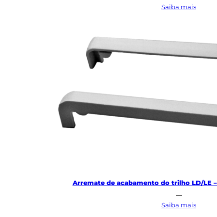
:
Saiba mais
Acaba
do
leito
Arremate de acabamento do trilho LD/LE –
—
:
Saiba mais
Arrem