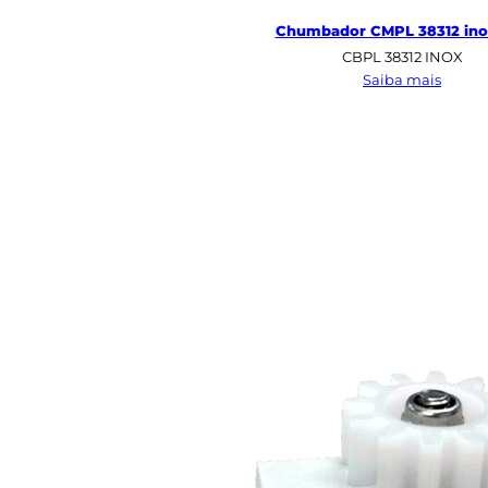
Chumbador CMPL 38312 ino
CBPL 38312 INOX
:
Saiba mais
Chum
CMPL
38312
inox
304